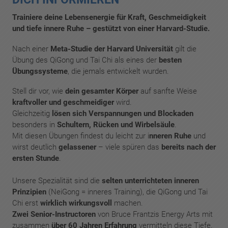
Trainiere deine Lebensenergie für Kraft, Geschmeidigkeit
und tiefe innere Ruhe – gestützt von einer Harvard-Studie.
Nach einer
Meta-Studie der Harvard Universität
gilt die
Übung des QiGong und Tai Chi als eines der
besten
Übungssysteme
, die jemals entwickelt wurden.
Stell dir vor, wie
dein gesamter Körper
auf sanfte Weise
kraftvoller und geschmeidiger
wird.
Gleichzeitig
lösen sich Verspannungen und Blockaden
besonders in
Schultern, Rücken und Wirbelsäule
.
Mit diesen Übungen findest du leicht zur i
nneren Ruhe
und
wirst deutlich
gelassener
– viele spüren das
bereits nach der
ersten Stunde
.
Unsere Spezialität sind die
selten unterrichteten inneren
Prinzipien
(NeiGong = inneres Training), die QiGong und Tai
Chi erst
wirklich wirkungsvoll
machen.
Zwei Senior-Instructoren
von Bruce Frantzis Energy Arts mit
zusammen
über 60 Jahren Erfahrung
vermitteln diese Tiefe.