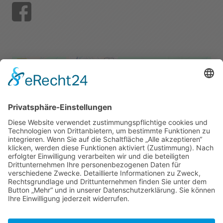
Wir benötigen Ihre Zustimmung,
um den Google Maps-Service zu
laden!
Wir verwenden einen Service eines
Drittanbieters, um Karteninhalte
einzubetten. Dieser Service kann Daten zu
Ihren Aktivitäten sammeln. Bitte lesen Sie
die Details durch und stimmen Sie der
Nutzung des Service zu, um diese Karte
anzuzeigen.
Mehr Informationen