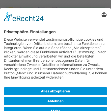
Wir benötigen Ihre Zustimmung,
um den Google Maps-Service zu
laden!
Wir verwenden einen Service eines
Drittanbieters, um Karteninhalte
einzubetten. Dieser Service kann Daten zu
Ihren Aktivitäten sammeln. Bitte lesen Sie
die Details durch und stimmen Sie der
Nutzung des Service zu, um diese Karte
anzuzeigen.
Mehr Informationen
Akzeptieren
© 2020 - 2026 Tai Chi und QiGong Schule Ulm / Neu Ulm. Alle
Rechte vorbehalten.
powered by
Usercentrics Consent