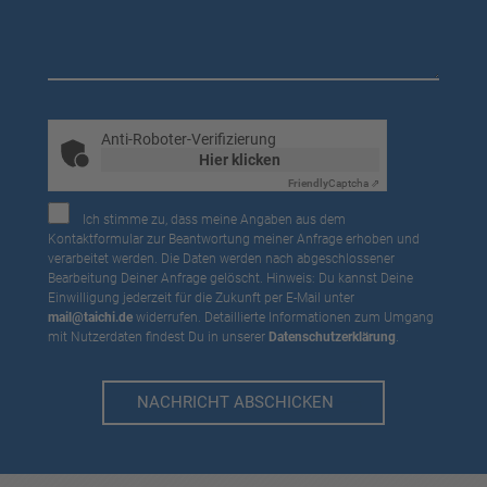
Anti-Roboter-Verifizierung
Hier klicken
Friendly
Captcha ⇗
Ich stimme zu, dass meine Angaben aus dem
Kontaktformular zur Beantwortung meiner Anfrage erhoben und
verarbeitet werden. Die Daten werden nach abgeschlossener
Bearbeitung Deiner Anfrage gelöscht. Hinweis: Du kannst Deine
Einwilligung jederzeit für die Zukunft per E-Mail unter
mail@taichi.de
widerrufen. Detaillierte Informationen zum Umgang
mit Nutzerdaten findest Du in unserer
Datenschutzerklärung
.
NACHRICHT ABSCHICKEN