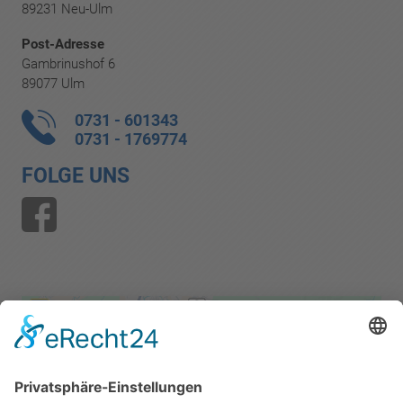
89231 Neu-Ulm
Post-Adresse
Gambrinushof 6
89077 Ulm
0731 - 601343
0731 - 1769774
FOLGE UNS
Wir benötigen Ihre Zustimmung,
um den Google Maps-Service zu
laden!